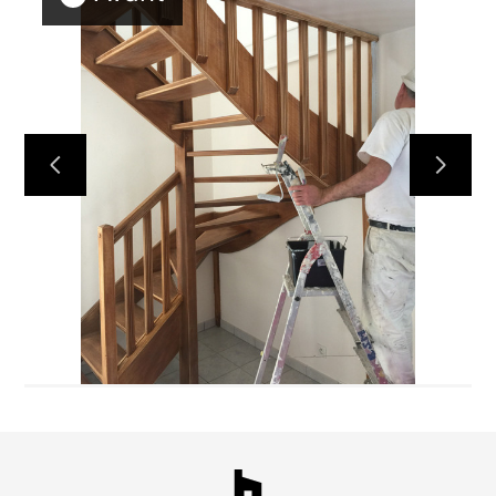
ACCUEIL
RÉALISATIONS
RAVALEMENTS DE FAÇADES
PEINTURE BIO
NOS PARTENAIRES EN PEINTURE
QUI SOMMES-NOUS
DEVIS GRATUIT/CONTACT