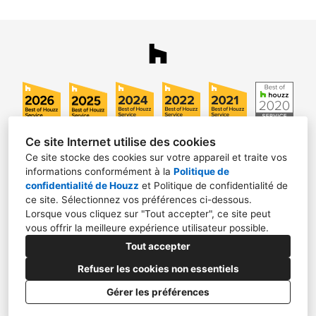
Ce site Internet utilise des cookies
Ce site stocke des cookies sur votre appareil et traite vos
informations conformément à la
Politique de
confidentialité de Houzz
et
Politique de confidentialité de
Mr Serkizyan Berdj
ce site
. Sélectionnez vos préférences ci-dessous.
Lorsque vous cliquez sur "Tout accepter", ce site peut
7 rue Georgeon, 94320, Thiais
vous offrir la meilleure expérience utilisateur possible.
+33 6 82 94 79 94
Tout accepter
Refuser les cookies non essentiels
contact@mbs-peinture.com
Gérer les préférences
Politique de confidentialité
Mentions légales
Paramétrage des cookies