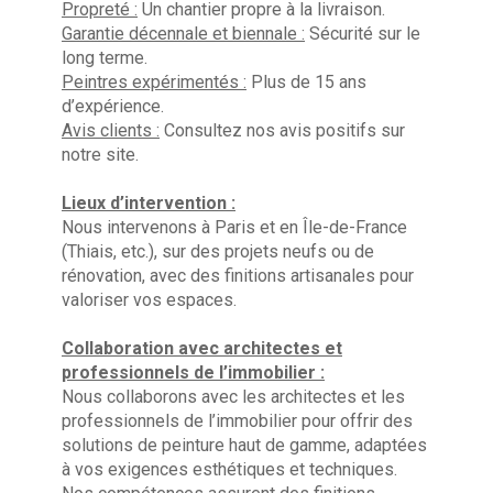
Propreté :
Un chantier propre à la livraison.
Garantie décennale et biennale :
Sécurité sur le
long terme.
Peintres expérimentés :
Plus de 15 ans
d’expérience.
Avis clients :
Consultez nos avis positifs sur
ACCUEIL
notre site.
RÉALISATIONS
Lieux d’intervention :
RAVALEMENTS DE FAÇADES
Nous intervenons à Paris et en Île-de-France
PEINTURE BIO
(Thiais, etc.), sur des projets neufs ou de
NOS PARTENAIRES EN PEINTURE
rénovation, avec des finitions artisanales pour
valoriser vos espaces.
QUI SOMMES-NOUS
DEVIS GRATUIT/CONTACT
Collaboration avec architectes et
professionnels de l’immobilier :
Nous collaborons avec les architectes et les
professionnels de l’immobilier pour offrir des
solutions de peinture haut de gamme, adaptées
à vos exigences esthétiques et techniques.