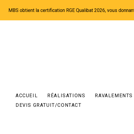
Passer
MBS obtient la certification RGE Qualibat 2026, vous donnan
au
contenu
principal
ACCUEIL
RÉALISATIONS
RAVALEMENTS
DEVIS GRATUIT/CONTACT